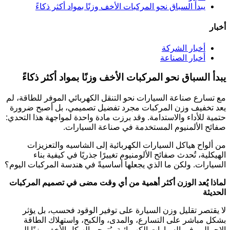
يبدأ السباق نحو المركبات الأخف وزنًا بمواد أكثر ذكاءً
أخبار
أخبار الشركة
أخبار الصناعة
يبدأ السباق نحو المركبات الأخف وزنًا بمواد أكثر ذكاءً
مع تسارع صناعة السيارات نحو التنقل الكهربائي الموفر للطاقة، لم
يعد تخفيف وزن المركبات مجرد تفضيل تصميمي، بل أصبح ضرورة
حتمية للأداء والاستدامة. وقد برزت مادة واحدة لمواجهة هذا التحدي:
صفائح الألمنيوم المستخدمة في صناعة السيارات.
من ألواح هياكل السيارات الكهربائية إلى الشاسيه والتعزيزات
الهيكلية، تُحدث صفائح الألومنيوم تغييرًا جذريًا في كيفية بناء
السيارات. ولكن ما الذي يجعلها أساسيةً في هندسة المركبات اليوم؟
لماذا يُعد الوزن أكثر أهمية من أي وقت مضى في تصميم المركبات
الحديثة
لا يقتصر تقليل وزن السيارة على توفير الوقود فحسب، بل يؤثر
بشكل مباشر على التسارع، والمدى، والكبح، واستهلاك الطاقة
الإجمالي. في السيارات الكهربائية، يُترجم الهيكل الأخف وزنًا إلى