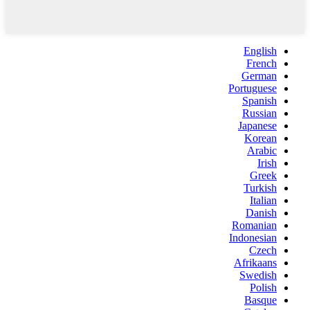
English
French
German
Portuguese
Spanish
Russian
Japanese
Korean
Arabic
Irish
Greek
Turkish
Italian
Danish
Romanian
Indonesian
Czech
Afrikaans
Swedish
Polish
Basque