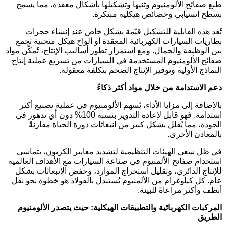
طبع صفائح الألومنيوم وثنيها وتشكيلها بأشكال معقدة، مما يسمح
بسطح انسيابي وخصائص هيكلية مبتكرة.
تُعد هذه القابلية للتشكيل قيّمة بشكل خاص عند إنشاء حجرات
بطاريات السيارات الكهربائية المعقدة أو ألواح هيكل منحنية تجمع
بين الوظيفة والجمال. ومع استمرار تطور أساليب الإنتاج، تُمكّن مواد
صفائح الألومنيوم المستخدمة في السيارات من تسريع عملية إنتاج
النماذج الأولية وتوفير الإنتاج الضخم بتكلفة معقولة.
دعم الاستدامة من خلال مواد أكثر ذكاءً
بالإضافة إلى مزايا الأداء، يُسهم الألومنيوم في عملية تصنيع أكثر
استدامة. فهو قابل لإعادة التدوير بنسبة 100% دون أي تدهور في
الجودة، مما يُقلل بشكل كبير من انبعاثات دورة الحياة مقارنةً
بالمعادن الأخرى.
في ظل سعي الهيئات التنظيمية لتشديد معايير الكربون، يتماشى
استخدام صفائح الألمنيوم في صناعة السيارات مع الأهداف العالمية
للإنتاج الدائري، وتقليل استخراج الموارد، وخفض الانبعاثات بشكل
عام. كل كيلوغرام من الألمنيوم يُستبدل بالفولاذ هو خطوة نحو نقل
أنظف وأكثر مراعاةً للبيئة.
المركبات الكهربائية والتطبيقات الهيكلية: حيث يتصدر الألومنيوم
الطريق