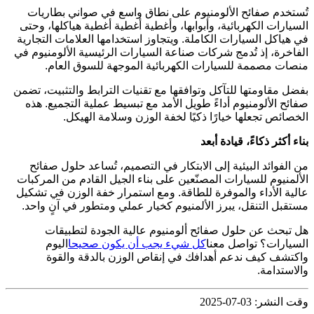
تُستخدم صفائح الألومنيوم على نطاق واسع في صواني بطاريات
السيارات الكهربائية، وأبوابها، وأغطية أغطية أغطية هياكلها، وحتى
في هياكل السيارات الكاملة. ويتجاوز استخدامها العلامات التجارية
الفاخرة، إذ تُدمج شركات صناعة السيارات الرئيسية الألومنيوم في
منصات مصممة للسيارات الكهربائية الموجهة للسوق العام.
بفضل مقاومتها للتآكل وتوافقها مع تقنيات الترابط والتثبيت، تضمن
صفائح الألومنيوم أداءً طويل الأمد مع تبسيط عملية التجميع. هذه
الخصائص تجعلها خيارًا ذكيًا لخفة الوزن وسلامة الهيكل.
بناء أكثر ذكاءً، قيادة أبعد
من الفوائد البيئية إلى الابتكار في التصميم، تُساعد حلول صفائح
الألمنيوم للسيارات المصنّعين على بناء الجيل القادم من المركبات
عالية الأداء والموفرة للطاقة. ومع استمرار خفة الوزن في تشكيل
مستقبل التنقل، يبرز الألمنيوم كخيار عملي ومتطور في آنٍ واحد.
هل تبحث عن حلول صفائح ألومنيوم عالية الجودة لتطبيقات
السيارات؟ تواصل معنا
كل شيء يجب أن يكون صحيحا
اليوم
واكتشف كيف ندعم أهدافك في إنقاص الوزن بالدقة والقوة
والاستدامة.
وقت النشر: 03-07-2025