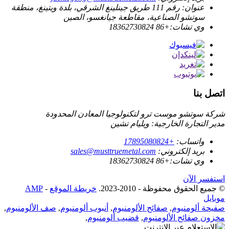
عنوان:
رقم 111 طريق جينلينغ الشرقي، بلدة ويتينغ، منطقة
سوتشو الصناعية، مقاطعة جيانغسو، الصين
وي تشات:
+86 18362730824
اتصل بنا
شركة سوتشو موست ترو لتكنولوجيا المعادن المحدودة
مدير التجارة الخارجية: ويليام تشين
واتساب:
+17895080824
بريد إلكتروني:
sales@musttruemetal.com
وي تشات:
+86 18362730824
استفسر الآن
© جميع الحقوق محفوظة - 2010-2023.
خريطة الموقع
-
AMP
موبايل
صفيحة ألومنيوم
,
صفائح الألومنيوم
,
أنبوب ألومنيوم
,
صف الألومنيوم
,
مخزون صفائح الألومنيوم
,
قضيب ألومنيوم
,