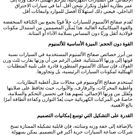
عمر بطارية أطول وتكرار شحن أقل. أما في سيارات الاحتراق
الداخلي، فيعني ذلك استهلاكًا أفضل للموارد وانبعاثات أقل.
تُقدم صفائح الألمنيوم للسيارات حلاً قويًا يجمع بين الكثافة المنخفضة
والقوة الميكانيكية العالية. هذا يُمكّن المصممين من استبدال مكونات
فولاذية أثقل وزنًا دون المساس بسلامة الأداء أو المتانة.
القوة دون الحجم: الميزة الأساسية للألمنيوم
من أبرز خصائص صفائح الألمنيوم المستخدمة في السيارات نسبة
قوتها إلى وزنها الاستثنائية. فعلى الرغم من أن وزنها يقارب ثلث وزن
الفولاذ، فإن سبائك الألمنيوم المتطورة قادرة على تلبية المتطلبات
الهيكلية لمكونات السيارات الرئيسية، بل وتجاوزها.
تُستخدم صفائح الألومنيوم في مجالات مثل أغطية البطاريات،
وأغطية المحركات، والرفارف، والأبواب، حيث تحافظ على صلابتها
وتُقلل من وزنها الإجمالي. يُسهم هذا في تحسين التحكم والسلامة،
خاصةً في المركبات الكهربائية حيث يُعدّ التوازن وكفاءة الطاقة أمرًا
بالغ الأهمية.
القدرة على التشكيل التي توسع إمكانيات التصميم
بالإضافة إلى خفة وزنه ومتانته، فإن قابلية تشكيله الممتازة تمنح
شركات صناعة السيارات حرية أكبر في التصميم. يمكن بسهولة