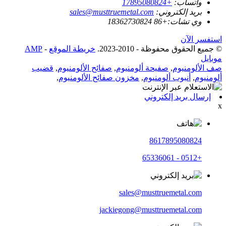
واتساب:
+17895080824
بريد إلكتروني:
sales@musttruemetal.com
وي تشات:
+86 18362730824
استفسر الآن
© جميع الحقوق محفوظة - 2010-2023.
خريطة الموقع
-
AMP
موبايل
صف الألومنيوم
,
صفيحة ألومنيوم
,
صفائح الألومنيوم
,
قضيب
ألومنيوم
,
أنبوب ألومنيوم
,
مخزون صفائح الألومنيوم
,
إرسال بريد إلكتروني
x
8617895080824
+0512 - 65336061
sales@musttruemetal.com
jackiegong@musttruemetal.com