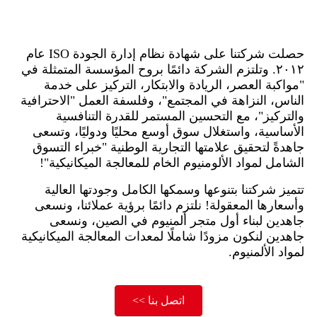
حصلت شركتنا على شهادة نظام إدارة الجودة ISO عام
٢٠١٢. وتلتزم الشركة دائمًا بروح المؤسسة المتمثلة في
"مواكبة العصر، الريادة والابتكار، التركيز على خدمة
الناس، النزاهة في المجتمع"، وفلسفة العمل "الاحترافية
والتركيز"، مع التحسين المستمر للقدرة التنافسية
الأساسية، واستغلال سوق أوسع محليًا ودوليًا، وتسعى
جاهدةً لتحقيق علامتها التجارية الوطنية "خبراء التسوق
الشامل لمواد الألومنيوم الخام للمعالجة الميكانيكية"!
تتميز شركتنا بتنوعها وسمكها الكامل وجودتها العالية
وأسعارها المعقولة! نلتزم دائمًا برؤية عملائنا، ونسعى
جاهدين لبناء أول متجر ألمنيوم في الصين، ونسعى
جاهدين لنكون مزودًا شاملًا لمعدات المعالجة الميكانيكية
لمواد الألمنيوم.
اتصل بنا >>